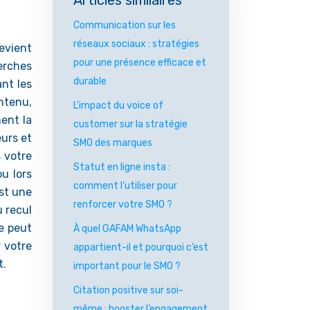
Articles similaires
Communication sur les
réseaux sociaux : stratégies
evient
pour une présence efficace et
erches
durable
nt les
ntenu,
L’impact du voice of
ment la
customer sur la stratégie
eurs et
SMO des marques
 votre
Statut en ligne insta :
u lors
comment l’utiliser pour
st une
renforcer votre SMO ?
 recul
re peut
À quel GAFAM WhatsApp
 votre
appartient-il et pourquoi c’est
t.
important pour le SMO ?
Citation positive sur soi-
même : booster l’engagement