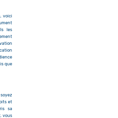
 voici
lument
ls les
tement
vation
cation
udience
ais que
 soyez
oits et
ris sa
, vous