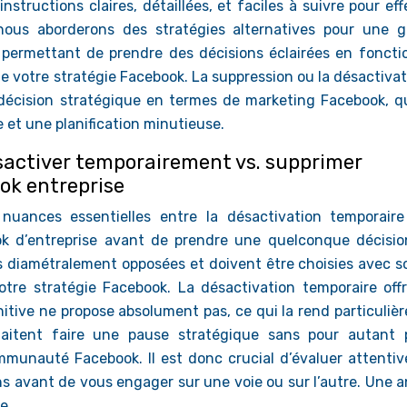
instructions claires, détaillées, et faciles à suivre pour ef
nous aborderons des stratégies alternatives pour une g
 permettant de prendre des décisions éclairées en foncti
de votre stratégie Facebook. La suppression ou la désactiva
décision stratégique en termes de marketing Facebook, qu
 et une planification minutieuse.
ésactiver temporairement vs. supprimer
ok entreprise
nuances essentielles entre la désactivation temporaire
ok d’entreprise avant de prendre une quelconque décisio
diamétralement opposées et doivent être choisies avec so
otre stratégie Facebook. La désactivation temporaire off
initive ne propose absolument pas, ce qui la rend particuli
haitent faire une pause stratégique sans pour autant 
ommunauté Facebook. Il est donc crucial d’évaluer attenti
ns avant de vous engager sur une voie ou sur l’autre. Une 
e.