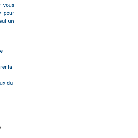
r vous
» pour
eul un
de
rer la
eux du
e