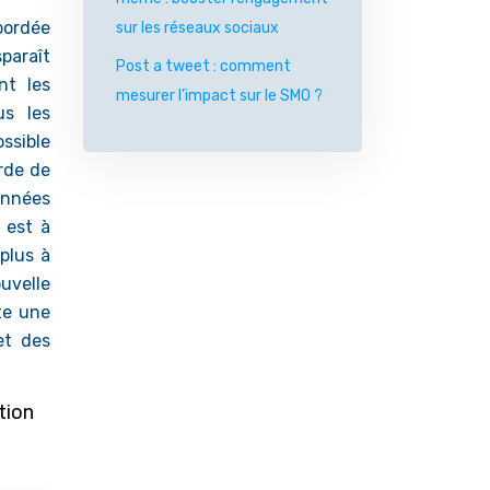
abordée
sur les réseaux sociaux
paraît
Post a tweet : comment
nt les
mesurer l’impact sur le SMO ?
us les
ossible
rde de
onnées
 est à
plus à
uvelle
te une
et des
tion