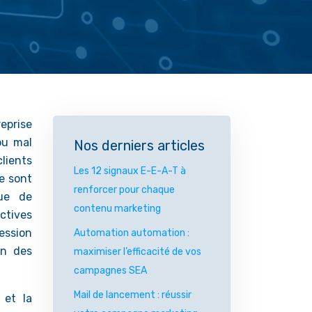
eprise
ou mal
Nos derniers articles
lients
Les 12 signaux E-E-A-T à
e sont
renforcer pour chaque
que de
contenu marketing
ctives
ession
Automation automation :
on des
maximiser l’efficacité de vos
campagnes SEA
Mail de lancement : réussir
 et la