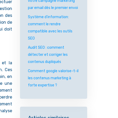
votre campagne marketing
fectuer
par email dès le premier envoi
estion
on des
Système d’information:
tion de
comment le rendre
i doit
compatible avec les outils
SEO
Audit SEO : comment
détecter et corriger les
contenus dupliqués
 et la
n. Ces
Comment google valorise-t-il
in, en
les contenus marketing à
re une
forte expertise ?
èrement
perdre
vement
analyse