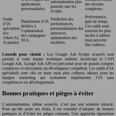
automatisation plus
applications
des besoins
poussée que les
personnalisées.
complexes.
Scripts.
Performance,
Outils
Prédiction des
Plateformes d’IA
gain de temps.
d’IA
performances,
dédiées à
Ces outils sont
spécialisés
personnalisation des
l’optimisation
souvent les plus
(ex:
annonces,
des campagnes
faciles à utiliser
Albert AI,
optimisation des
SEA.
mais peuvent
Acquisio)
enchères.
être coûteux.
Conseils pour choisir :
Les Google Ads Scripts avancés sont
parfaits si votre équipe technique maîtrise JavaScript et l’API
Google Ads. Google Ads API est préconisé pour de grands comptes
complexes et nécessitent un développeur compétent. Les outils d’IA
spécialisés sont clés en main mais plus coûteux, idéaux pour les
équipes marketing qui souhaitent implémenter l’IA sans
compétences en développement.
Bonnes pratiques et pièges à éviter
L’automatisation, même avancée, n’est pas une solution miracle.
Pour qu’elle porte ses fruits, il est essentiel d’adopter de bonnes
pratiques et d’éviter les pièges courants. Une approche rigoureuse