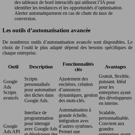
des tableaux de bord interactifs qui utilisent l’IA pour
identifier les tendances et les opportunités d’optimisation.
Alerter automatiquement en cas de chute du taux de
conversion.
Les outils d’automatisation avancée
De nombreux outils d’automatisation avancée sont disponibles. Le
choix de l’outil le plus adapté dépend des besoins spécifiques de
chaque entreprise.
Fonctionnalités
Outil
Description
Avantages
clés
Gratuit, flexible,
Scripts
Ajustement des
Google
puissant. Idéal
personnalisés
enchères, création
Ads
pour les
pour automatiser
d’annonces
Scripts
entreprises ayant
des tâches dans
dynamiques, gestion
avancés
des développeurs
Google Ads.
des mots-clés.
en interne.
Automatisation à
Interface de
Scalable,
grande échelle,
programmation
personnalisable.
intégration avec
pour interagir
Convient aux
Google
d’autres systèmes.
avec Google Ads
grandes
Ads API
Permet une
et développer des
entreprises ayant