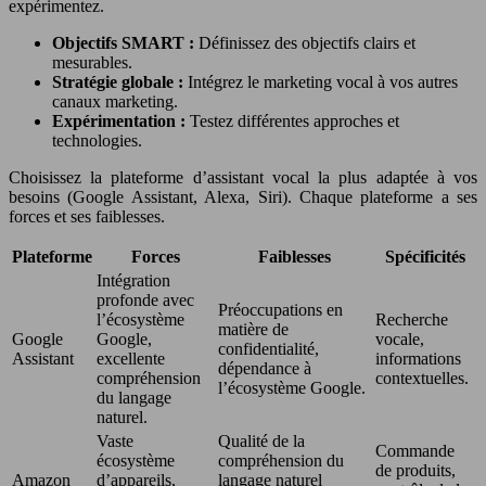
expérimentez.
Objectifs SMART :
Définissez des objectifs clairs et
mesurables.
Stratégie globale :
Intégrez le marketing vocal à vos autres
canaux marketing.
Expérimentation :
Testez différentes approches et
technologies.
Choisissez la plateforme d’assistant vocal la plus adaptée à vos
besoins (Google Assistant, Alexa, Siri). Chaque plateforme a ses
forces et ses faiblesses.
Plateforme
Forces
Faiblesses
Spécificités
Intégration
profonde avec
Préoccupations en
l’écosystème
Recherche
matière de
Google
Google,
vocale,
confidentialité,
Assistant
excellente
informations
dépendance à
compréhension
contextuelles.
l’écosystème Google.
du langage
naturel.
Vaste
Qualité de la
Commande
écosystème
compréhension du
de produits,
Amazon
d’appareils,
langage naturel