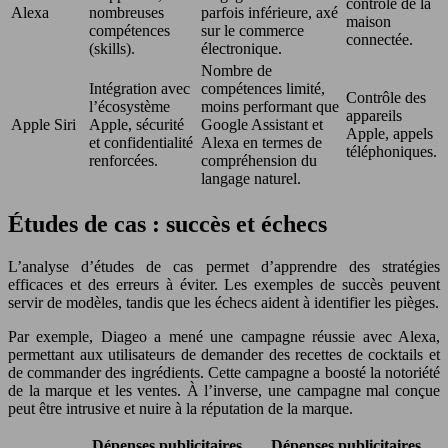
contrôle de la
Alexa
nombreuses
parfois inférieure, axé
maison
compétences
sur le commerce
connectée.
(skills).
électronique.
Nombre de
Intégration avec
compétences limité,
Contrôle des
l’écosystème
moins performant que
appareils
Apple Siri
Apple, sécurité
Google Assistant et
Apple, appels
et confidentialité
Alexa en termes de
téléphoniques.
renforcées.
compréhension du
langage naturel.
Études de cas : succès et échecs
L’analyse d’études de cas permet d’apprendre des stratégies
efficaces et des erreurs à éviter. Les exemples de succès peuvent
servir de modèles, tandis que les échecs aident à identifier les pièges.
Par exemple, Diageo a mené une campagne réussie avec Alexa,
permettant aux utilisateurs de demander des recettes de cocktails et
de commander des ingrédients. Cette campagne a boosté la notoriété
de la marque et les ventes. À l’inverse, une campagne mal conçue
peut être intrusive et nuire à la réputation de la marque.
Dépenses publicitaires
Dépenses publicitaires