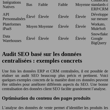
Connecteur
Intégrations
Bas
Faible
Faible
Moyenne
standards d
Natives
ERP/CRM
API
Développem
Élevé
Élevée
Élevée
Élevée
Personnalisées
sur mesure
Plateformes
Workato,
Moyen
Moyenne
Élevée
Élevée
iPaaS
MuleSoft
Snowflake,
Data
Élevé
Élevée
Élevée
Élevée
Google
Warehouses
BigQuery
Audit SEO basé sur les données
centralisées : exemples concrets
Une fois les données ERP et CRM centralisées, il est possible de
réaliser un audit SEO beaucoup plus précis et pertinent. Voici
quelques exemples concrets de la manière dont ces données peuvent
être utilisées pour améliorer différents aspects du SEO. Une bonne
centralisation des données client SEO facilite grandement l’analyse.
Optimisation du contenu des pages produits
L’analyse des données de vente permet d’identifier les produits les