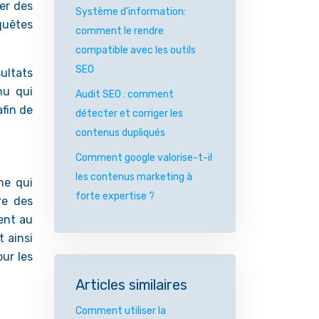
ver des
Système d’information:
equêtes
comment le rendre
compatible avec les outils
SEO
sultats
nu qui
Audit SEO : comment
afin de
détecter et corriger les
contenus dupliqués
Comment google valorise-t-il
les contenus marketing à
ne qui
forte expertise ?
re des
ent au
t ainsi
our les
Articles similaires
Comment utiliser la