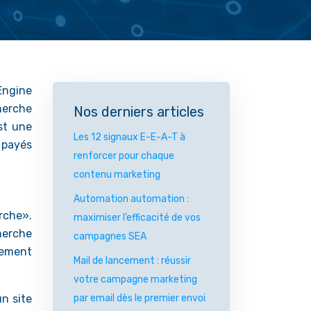
Engine
cherche
Nos derniers articles
st une
Les 12 signaux E-E-A-T à
 payés
renforcer pour chaque
contenu marketing
Automation automation :
rche».
maximiser l’efficacité de vos
cherche
campagnes SEA
sement
Mail de lancement : réussir
votre campagne marketing
un site
par email dès le premier envoi